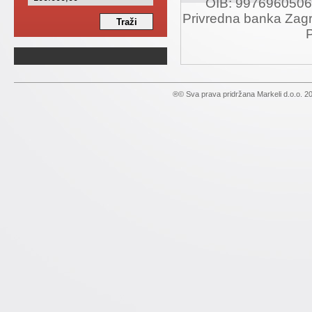
OIB: 99769605061
Privredna banka Zag
®© Sva prava pridržana Markeli d.o.o. 2