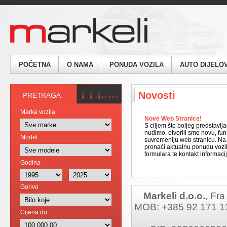
POČETNA
O NAMA
PONUDA VOZILA
AUTO DIJELOV
Novosti
Marka vozila
Nove Web Stranice!
S ciljem što boljeg predstavlj
nudimo, otvorili smo novu, fun
Model
suvremeniju web stranicu. Na 
pronaći aktualnu ponudu vozil
formulara te kontakt informaci
Godina
Gorivo
Markeli d.o.o.
, Fr
MOB: +385 92 171 111
Cijena do